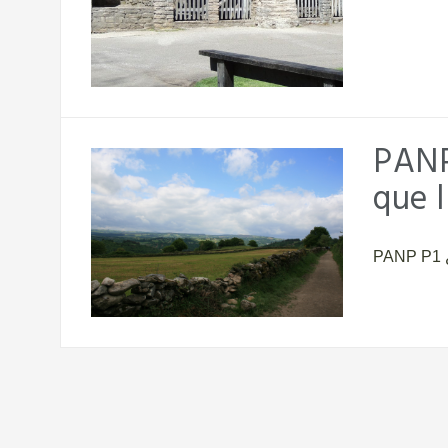
PANP
que 
PANP P1 ¿