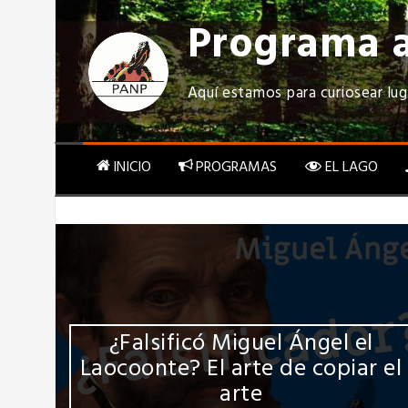
Saltar
Programa a
al
contenido
Aquí estamos para curiosear lug
INICIO
PROGRAMAS
EL LAGO
un
¿Falsificó Miguel Ángel el
 de
Laocoonte? El arte de copiar el
arte