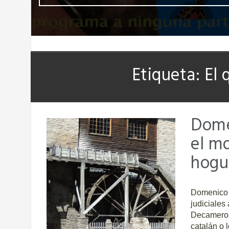
Etiqueta:
El 
Dome
el m
hogu
Domenico 
judiciales
Decameron 
catalán o 