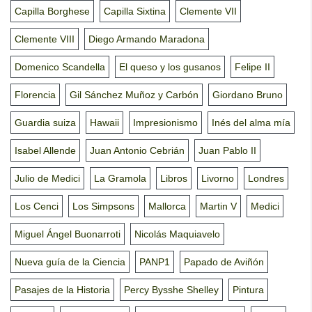
Capilla Borghese
Capilla Sixtina
Clemente VII
Clemente VIII
Diego Armando Maradona
Domenico Scandella
El queso y los gusanos
Felipe II
Florencia
Gil Sánchez Muñoz y Carbón
Giordano Bruno
Guardia suiza
Hawaii
Impresionismo
Inés del alma mía
Isabel Allende
Juan Antonio Cebrián
Juan Pablo II
Julio de Medici
La Gramola
Libros
Livorno
Londres
Los Cenci
Los Simpsons
Mallorca
Martin V
Medici
Miguel Ángel Buonarroti
Nicolás Maquiavelo
Nueva guía de la Ciencia
PANP1
Papado de Aviñón
Pasajes de la Historia
Percy Bysshe Shelley
Pintura